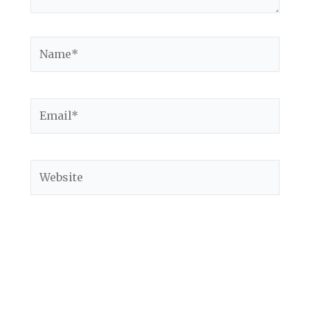
Name*
Email*
Website
Save my name, email, and website in this
browser for the next time I comment.