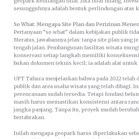
geopark kehilangan nilai. Jika nilai hilang, inves
sesungguhnya adalah bentuk perlindungan atas keb
So What: Mengapa Site Plan dan Perizinan Mene
Pertanyaan “so what” dalam kebijakan publik tid
Meratus, jawabannya jelas: tanpa site plan yang j
tengah jalan. Pembangunan fasilitas wisata mun
konservasi setiap langkah memiliki konsekuensi 
bukan dokumen teknis kecil; ia adalah alat untuk
UPT Tahura menjelaskan bahwa pada 2022 telah di
publik dan area usaha wisata yang telah dibagi. 
perencanaan sudah tersedia. Tetapi fondasi belum
masih harus memastikan konsistensi antara ran
jangka panjang. Tanpa itu, proyek mudah beruba
bertabrakan.
Inilah mengapa geopark harus diperlakukan sebaga