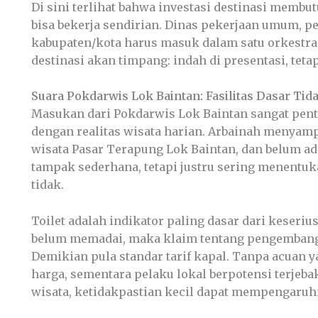
Di sini terlihat bahwa investasi destinasi membu
bisa bekerja sendirian. Dinas pekerjaan umum, p
kabupaten/kota harus masuk dalam satu orkestr
destinasi akan timpang: indah di presentasi, teta
Suara Pokdarwis Lok Baintan: Fasilitas Dasar Ti
Masukan dari Pokdarwis Lok Baintan sangat penti
dengan realitas wisata harian. Arbainah menyamp
wisata Pasar Terapung Lok Baintan, dan belum ada
tampak sederhana, tetapi justru sering menentuk
tidak.
Toilet adalah indikator paling dasar dari keseriusa
belum memadai, maka klaim tentang pengembang
Demikian pula standar tarif kapal. Tanpa acuan 
harga, sementara pelaku lokal berpotensi terjeb
wisata, ketidakpastian kecil dapat mempengaruhi