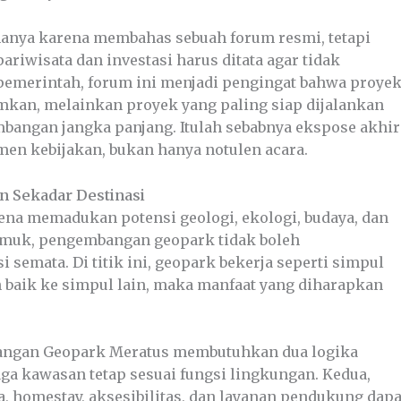
 hanya karena membahas sebuah forum resmi, tetapi
riwisata dan investasi harus ditata agar tidak
pemerintah, forum ini menjadi pengingat bahwa proye
mkan, melainkan proyek yang paling siap dijalankan
imbangan jangka panjang. Itulah sebabnya ekspose akhir
men kebijakan, bukan hanya notulen acara.
n Sekadar Destinasi
ena memadukan potensi geologi, ekologi, budaya, dan
jemuk, pengembangan geopark tidak boleh
semata. Di titik ini, geopark bekerja seperti simpul
n baik ke simpul lain, maka manfaat yang diharapkan
bangan Geopark Meratus membutuhkan dua logika
aga kawasan tetap sesuai fungsi lingkungan. Kedua,
, homestay, aksesibilitas, dan layanan pendukung dapa