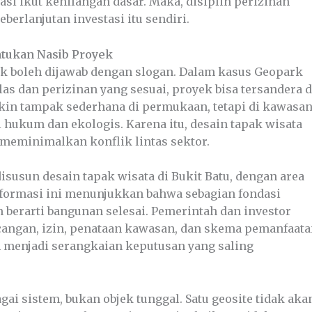
tasi ikut kehilangan dasar. Maka, disiplin perizinan
erlanjutan investasi itu sendiri.
ntukan Nasib Proyek
ak boleh dijawab dengan slogan. Dalam kasus Geopark
elas dan perizinan yang sesuai, proyek bisa tersandera d
gkin tampak sederhana di permukaan, tetapi di kawasa
hukum dan ekologis. Karena itu, desain tapak wisata
 meminimalkan konflik lintas sektor.
susun desain tapak wisata di Bukit Batu, dengan area
Informasi ini menunjukkan bahwa sebagian fondasi
 berarti bangunan selesai. Pemerintah dan investor
cangan, izin, penataan kawasan, dan skema pemanfaat
h menjadi serangkaian keputusan yang saling
i sistem, bukan objek tunggal. Satu geosite tidak aka