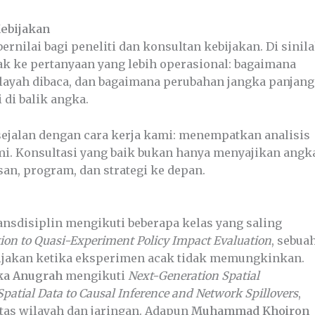
ebijakan
rnilai bagi peneliti dan konsultan kebijakan. Di sinil
rak ke pertanyaan yang lebih operasional: bagaimana
ayah dibaca, dan bagaimana perubahan jangka panjang
di balik angka.
 sejalan dengan cara kerja kami: menempatkan analisis
i. Konsultasi yang baik bukan hanya menyajikan angk
san, program, dan strategi ke depan.
ansdisiplin mengikuti beberapa kelas yang saling
ion to Quasi-Experiment Policy Impact Evaluation
, sebua
jakan ketika eksperimen acak tidak memungkinkan.
ka Anugrah
mengikuti
Next-Generation Spatial
Spatial Data to Causal Inference and Network Spillovers
,
tas wilayah dan jaringan. Adapun
Muhammad Khoiron