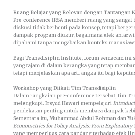
Ruang Belajar yang Relevan dengan Tantangan K
Pre-conference IRSA memberi ruang yang sangat be
diskusi tidak berhenti pada konsep, tetapi berge
dampak program diukur, bagaimana efek antarwil
dipahami tanpa mengabaikan konteks manusiawi 
Bagi Transdisiplin Institute, forum semacam ini
yang tajam di dalam kerangka yang tetap membum
tetapi menjelaskan apa arti angka itu bagi keputu
Workshop yang Diikuti Tim Transdisiplin
Dalam rangkaian pre-conference tersebut, tim Tr
melengkapi.
Irsyad Hawari
mempelajari
Introduct
pendekatan penting untuk membaca dampak kebi
Sementara itu,
Muhammad Abdul Rohman
dan
Yu
Econometrics for Policy Analysis: From Exploratory 
yang memperluas cara pandang terhadap efek lin