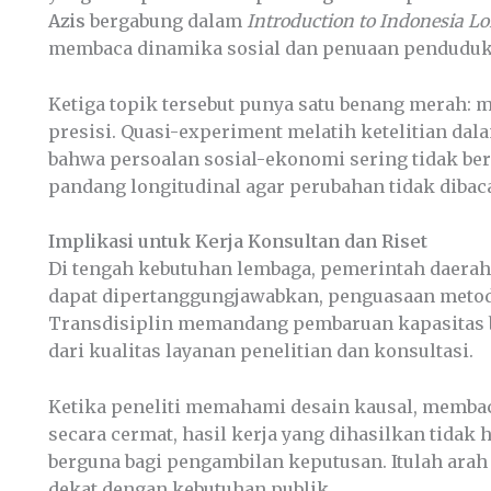
Azis
bergabung dalam
Introduction to Indonesia L
membaca dinamika sosial dan penuaan penduduk 
Ketiga topik tersebut punya satu benang merah: 
presisi. Quasi-experiment melatih ketelitian dal
bahwa persoalan sosial-ekonomi sering tidak ber
pandang longitudinal agar perubahan tidak dibaca 
Implikasi untuk Kerja Konsultan dan Riset
Di tengah kebutuhan lembaga, pemerintah daera
dapat dipertanggungjawabkan, penguasaan metodo
Transdisiplin memandang pembaruan kapasitas bu
dari kualitas layanan penelitian dan konsultasi.
Ketika peneliti memahami desain kausal, membaca
secara cermat, hasil kerja yang dihasilkan tidak h
berguna bagi pengambilan keputusan. Itulah arah ya
dekat dengan kebutuhan publik.