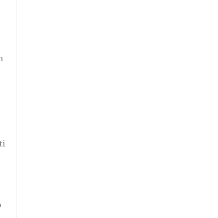
n
ti
p