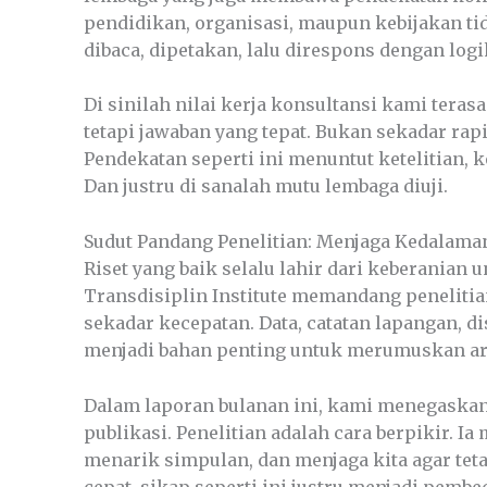
pendidikan, organisasi, maupun kebijakan ti
dibaca, dipetakan, lalu direspons dengan log
Di sinilah nilai kerja konsultansi kami tera
tetapi jawaban yang tepat. Bukan sekadar rapi 
Pendekatan seperti ini menuntut ketelitian, 
Dan justru di sanalah mutu lembaga diuji.
Sudut Pandang Penelitian: Menjaga Kedalama
Riset yang baik selalu lahir dari keberanian 
Transdisiplin Institute memandang peneliti
sekadar kecepatan. Data, catatan lapangan, di
menjadi bahan penting untuk merumuskan ara
Dalam laporan bulanan ini, kami menegaskan
publikasi. Penelitian adalah cara berpikir. I
menarik simpulan, dan menjaga kita agar teta
cepat, sikap seperti ini justru menjadi pembe